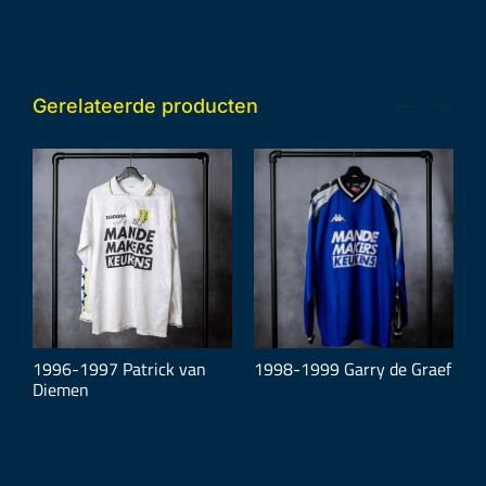
Gerelateerde producten
se
1996-1997 Patrick van
1998-1999 Garry de Graef
2
Diemen
D