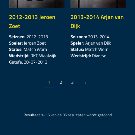
2012-2013 Jeroen
2013-2014 Arjan van
Zoet
Dijk
Seizoen:
2012-2013
Seizoen:
2013-2014
Speler:
Jeroen Zoet
Speler:
Arjan van Dijk
Status:
Match Worn
Status:
Match Worn
Wedstrijd:
RKC Waalwijk-
Wedstrijd:
Diverse
Getafe, 28-07-2012
1
2
3
→
Resultaat 1–16 van de 35 resultaten wordt getoond