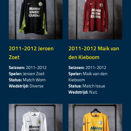
2011-2012 Jeroen
2011-2012 Maik van
Zoet
den Kieboom
Seizoen:
2011-2012
Seizoen:
2011-2012
Speler:
Jeroen Zoet
Speler:
Maik van den
Status:
Match Worn
Kieboom
Wedstrijd:
Diverse
Status:
Match Issue
Wedstrijd:
N.v.t.