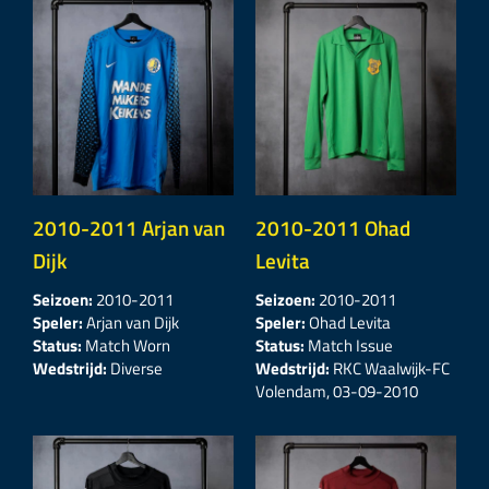
2010-2011 Arjan van
2010-2011 Ohad
Dijk
Levita
Seizoen:
2010-2011
Seizoen:
2010-2011
Speler:
Arjan van Dijk
Speler:
Ohad Levita
Status:
Match Worn
Status:
Match Issue
Wedstrijd:
Diverse
Wedstrijd:
RKC Waalwijk-FC
Volendam, 03-09-2010