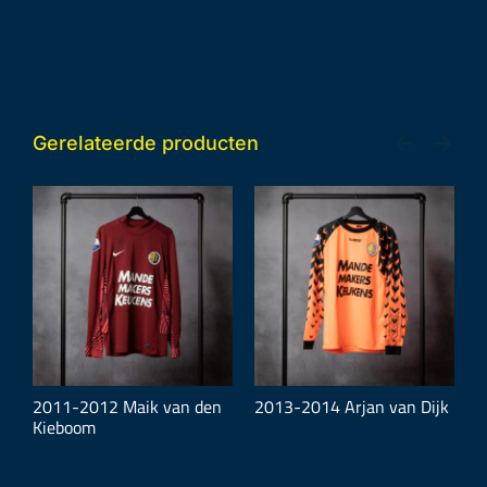
Gerelateerde producten
2011-2012 Maik van den
2013-2014 Arjan van Dijk
2
Kieboom
H