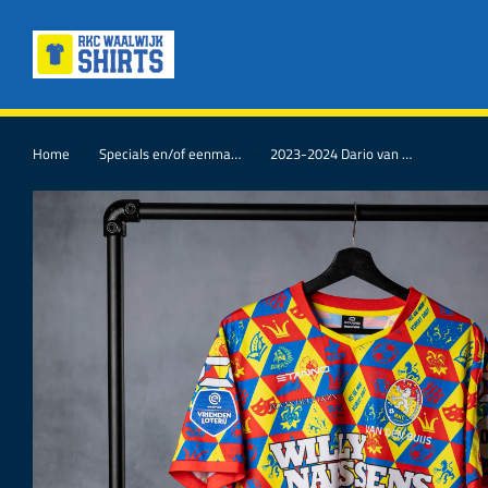
Home
Specials en/of eenma…
2023-2024 Dario van …
Je bent hier: