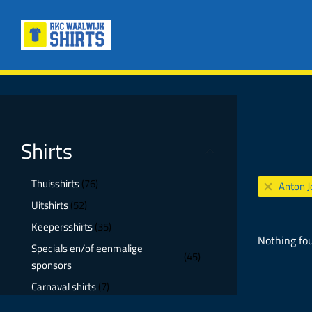
Shirts
Thuisshirts
(76)
Anton J
Uitshirts
(52)
Keepersshirts
(35)
Nothing fo
Specials en/of eenmalige
(45)
sponsors
Carnaval shirts
(7)