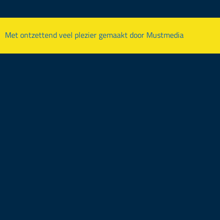
Met ontzettend veel plezier gemaakt door
Mustmedia