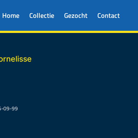
Home
Collectie
Gezocht
Contact
ornelisse
6-09-99